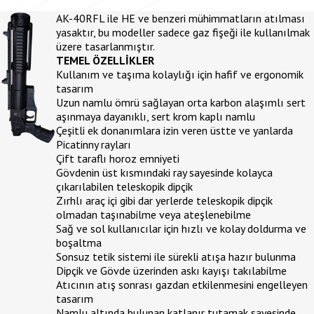
AK-40RFL ile HE ve benzeri mühimmatların atılması
yasaktır, bu modeller sadece gaz fişeği ile kullanılmak
üzere tasarlanmıştır.
TEMEL ÖZELLİKLER
Kullanım ve taşıma kolaylığı için hafif ve ergonomik
tasarım
Uzun namlu ömrü sağlayan orta karbon alaşımlı sert
aşınmaya dayanıklı, sert krom kaplı namlu
Çeşitli ek donanımlara izin veren üstte ve yanlarda
Picatinny rayları
Çift taraflı horoz emniyeti
Gövdenin üst kısmındaki ray sayesinde kolayca
çıkarılabilen teleskopik dipçik
Zırhlı araç içi gibi dar yerlerde teleskopik dipçik
olmadan taşınabilme veya ateşlenebilme
Sağ ve sol kullanıcılar için hızlı ve kolay doldurma ve
boşaltma
Sonsuz tetik sistemi ile sürekli atışa hazır bulunma
Dipçik ve Gövde üzerinden askı kayışı takılabilme
Atıcının atış sonrası gazdan etkilenmesini engelleyen
tasarım
Namlu altında bulunan katlanır tutamak sayesinde